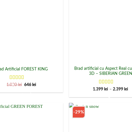
Brad artificial cu Aspect Real cu
ad Artificial FOREST KING
3D – SIBERIAN GREE
Evaluat la
Prețul
Prețul
1.020
lei
646
lei
inițial
curent
Evaluat la
5
4.85
din 5
In
1.399
lei
–
2.399
lei
a
este:
d
din 5
fost:
646 lei.
pr
1.020 lei.
1.
p
la
-29%
2.
Add to
Wishlist