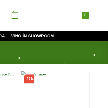
0
DĂ
VINO ÎN SHOWROOM
-29%
Add to
Add to
Wishlist
Wishlist