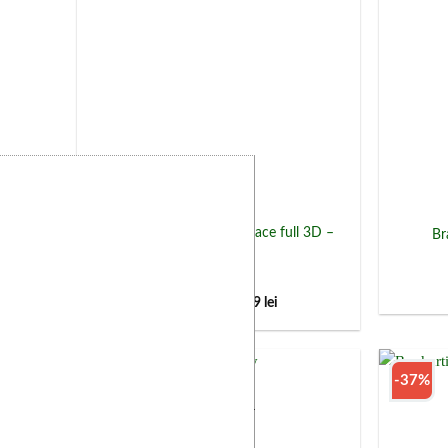
Brad artificial De Lux cu ace full 3D –
Br
IMPERIAL
Evaluat la
5
Interval
1.399
lei
–
2.399
lei
de
din 5
prețuri:
1.399 lei
până
la
-37%
-37%
2.399 lei
Add to
Wishlist