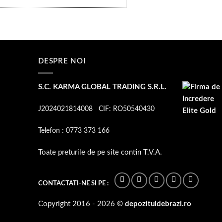
fost:
549 lei.
868 lei.
DESPRE NOI
S.C. KARMA GLOBAL TRADING S.R.L.
J2024021814008 CIF: RO50540430
Telefon
:
0773 373 166
Toate preturile de pe site contin T.V.A.
CONTACTATI-NE SI PE :
Copyright 2016 - 2026 ©
depozituldebrazi.ro