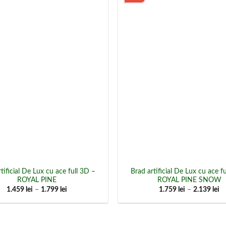
Add to
Wishlist
tificial De Lux cu ace full 3D –
Brad artificial De Lux cu ace f
ROYAL PINE
ROYAL PINE SNOW
Interval
In
1.459
lei
–
1.799
lei
1.759
lei
–
2.139
lei
de
d
prețuri:
pr
1.459 lei
1.
până
p
la
la