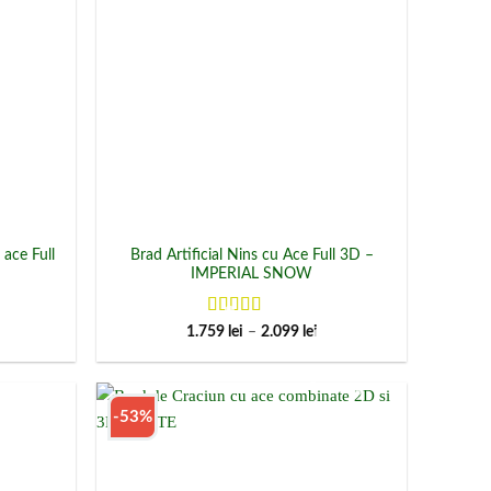
 ace Full
Brad Artificial Nins cu Ace Full 3D –
N
IMPERIAL SNOW
Evaluat la
terval
Interval
1.759
lei
–
2.099
lei
e
de
4.92
din 5
ețuri:
prețuri:
399 lei
1.759 lei
ână
până
la
-53%
399 lei
2.099 lei
Add to
Add to
Wishlist
Wishlist