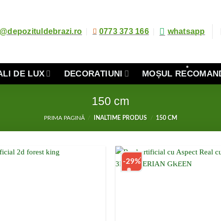
o@depozituldebrazi.ro
0773 373 166
whatsapp
ALI DE LUX
DECORATIUNI
MOȘUL RECOMAN
150 cm
PRIMA PAGINĂ
/
INALTIME PRODUS
/
150 CM
-29%
Add to
Wishlist