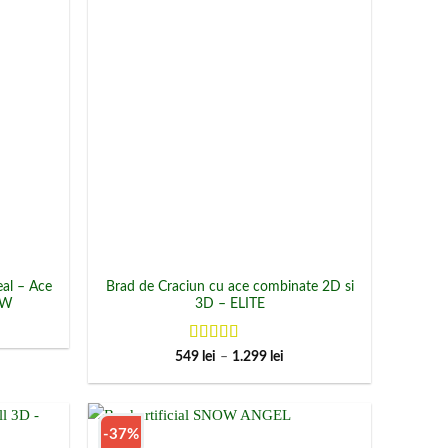
eal – Ace
Brad de Craciun cu ace combinate 2D si
OW
3D – ELITE
terval
e
ețuri:
Evaluat la
5
Interval
549
lei
–
1.299
lei
199 lei
de
din 5
ână
prețuri:
549 lei
099 lei
până
la
-37%
1.299 lei