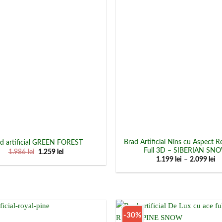
Brad Artificial Nins cu Aspect R
d artificial GREEN FOREST
Full 3D – SIBERIAN SN
Prețul
Prețul
1.986
lei
1.259
lei
inițial
curent
In
1.199
lei
–
2.099
lei
a
este:
d
fost:
1.259 lei.
pr
1.986 lei.
1.
p
la
2.
-30%