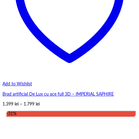
Add to Wishlist
Brad artificial De Lux cu ace full 3D – IMPERIAL SAPHIRE
Interval
1.399
lei
–
1.799
lei
de
-31%
prețuri:
1.399 lei
până
la
1.799 lei