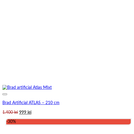
Brad Artificial ATLAS – 210 cm
Prețul
Prețul
1.400
lei
999
lei
inițial
curent
-30%
a
este:
fost:
999 lei.
1.400 lei.