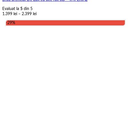
Evaluat la
5
din 5
Interval
1.399
lei
–
2.399
lei
de
-29%
prețuri:
1.399 lei
până
la
2.399 lei