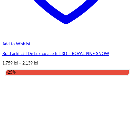
Add to Wishlist
Brad artificial De Lux cu ace full 3D – ROYAL PINE SNOW
Interval
1.759
lei
–
2.139
lei
de
-25%
prețuri:
1.759 lei
până
la
2.139 lei