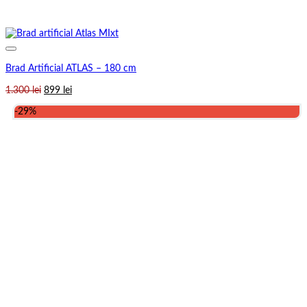
Brad Artificial ATLAS – 180 cm
Prețul
Prețul
1.300
lei
899
lei
inițial
curent
-29%
a
este:
fost:
899 lei.
1.300 lei.