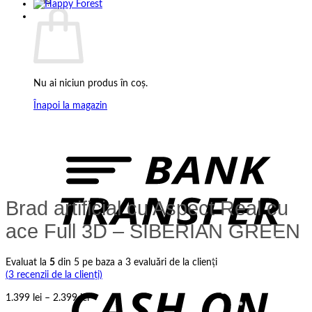
Coș
Nu ai niciun produs în coș.
Înapoi la magazin
B
T
Brad artificial cu Aspect Real cu
ace Full 3D – SIBERIAN GREEN
Evaluat la
5
din 5 pe baza a
3
evaluări de la clienți
C
(
3
recenzii de la clienți)
D
Interval
1.399
lei
–
2.399
lei
de