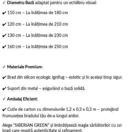
✓
Diametru Bază
adaptat pentru un echilibru vizual:
✔️ 110 cm – La înălțimea de 180 cm
✔️ 120 cm – La înălțimea de 210 cm
✔️ 130 cm – La înălțimea de 230 cm
✔️ 160 cm – La înălțimea de 250 cm
✓
Materiale Premium
:
✔️ Brad din silicon ecologic ignifug – estetic și în același timp sigur.
✔️ Suport din metal – asigurând o bază solidă.
✓
Ambalaj Eficient
:
✔️ Cutie de carton cu dimensiunile 1,2 x 0,3 x 0,3 m – protejând
frumusețea bradului tău de-a lungul anilor.
Alege “SIBERIAN GREEN” și îmbrățișează magia sărbătorilor cu un
brad care respiră autenticitate și rafinament.