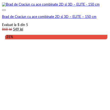
Brad de Craciun cu ace combinate 2D si 3D – ELITE – 150 cm
Evaluat la
5
din 5
Prețul
Prețul
868
lei
549
lei
inițial
curent
-31%
a
este:
fost:
549 lei.
868 lei.