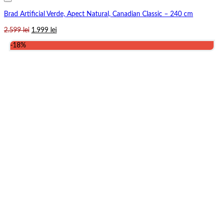
Brad Artificial Verde, Apect Natural, Canadian Classic – 240 cm
Prețul
Prețul
2.599
lei
1.999
lei
inițial
curent
-18%
a
este:
fost:
1.999 lei.
2.599 lei.