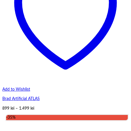
Add to Wishlist
Brad Artificial ATLAS
Interval
899
lei
–
1.499
lei
de
-35%
prețuri:
899 lei
până