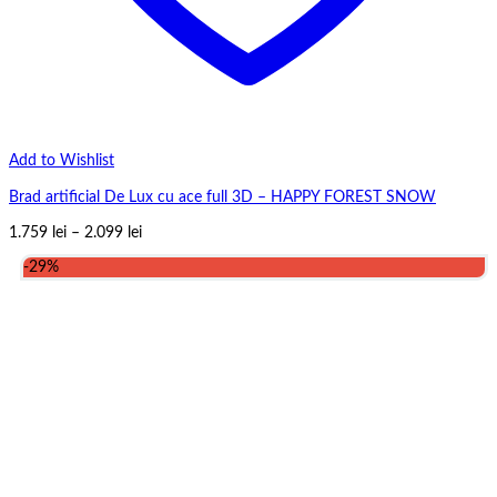
Add to Wishlist
Brad artificial De Lux cu ace full 3D – HAPPY FOREST SNOW
Interval
1.759
lei
–
2.099
lei
de
-29%
prețuri:
1.759 lei
până
la
2.099 lei