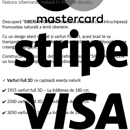
Natura siberiană, redată în fiecare detaliu.
Descoperă “
SIBERIAN GREEN
“, măiestria artizanală care întruchipează
S
frumusețea naturală a iernii siberiene.
Cu un design atent realizat și varfuri Full 3D, acest brad te va
transporta în inima unei păduri albe, unde zăpada îmbrățișează fiecare
creangă cu gingășie.
Construcția sa robustă și detaliile rafinate fac din “SIBERIAN GREEN”
un tovarăș de nădejde pentru sărbători de neuitat.
✓
Varfuri Full 3D
ce captează esența naturii:
V
✔️ 1925 varfuri full 3D – La înălțimea de 180 cm
✔️ 2500 varfuri full 3D – La înălțimea de 210 cm
✔️ 3050 varfuri full 3D – La înălțimea de 230 cm