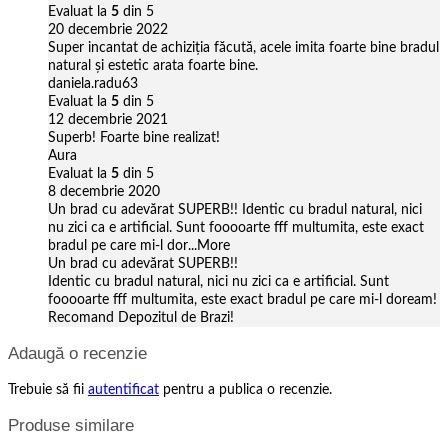
Evaluat la
5
din 5
20 decembrie 2022
Super incantat de achiziția făcută, acele imita foarte bine bradul
natural și estetic arata foarte bine.
daniela.radu63
Evaluat la
5
din 5
12 decembrie 2021
Superb! Foarte bine realizat!
Aura
Evaluat la
5
din 5
8 decembrie 2020
Un brad cu adevărat SUPERB!! Identic cu bradul natural, nici
nu zici ca e artificial. Sunt fooooarte fff multumita, este exact
bradul pe care mi-l dor
...More
Un brad cu adevărat SUPERB!!
Identic cu bradul natural, nici nu zici ca e artificial. Sunt
fooooarte fff multumita, este exact bradul pe care mi-l doream!
Recomand Depozitul de Brazi!
Adaugă o recenzie
Trebuie să fii
autentificat
pentru a publica o recenzie.
Produse similare