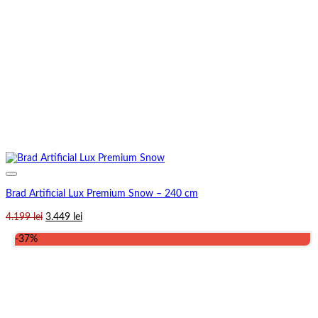
Brad Artificial Lux Premium Snow – 240 cm
Prețul
Prețul
4.199
lei
3.449
lei
inițial
curent
-37%
a
este:
fost:
3.449 lei.
4.199 lei.