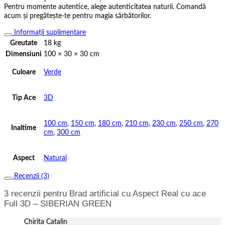
Pentru momente autentice, alege autenticitatea naturii. Comandă
acum și pregătește-te pentru magia sărbătorilor.
Informații suplimentare
Greutate
18 kg
Dimensiuni
100 × 30 × 30 cm
Culoare
Verde
Tip Ace
3D
100 cm
,
150 cm
,
180 cm
,
210 cm
,
230 cm
,
250 cm
,
270
Inaltime
cm
,
300 cm
Aspect
Natural
Recenzii (3)
3 recenzii pentru
Brad artificial cu Aspect Real cu ace
Full 3D – SIBERIAN GREEN
Chirita Catalin