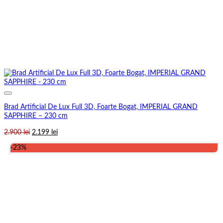
Brad Artificial De Lux Full 3D, Foarte Bogat, IMPERIAL GRAND
SAPPHIRE – 230 cm
Prețul
Prețul
2.900
lei
2.199
lei
inițial
curent
-23%
a
este:
fost:
2.199 lei.
2.900 lei.