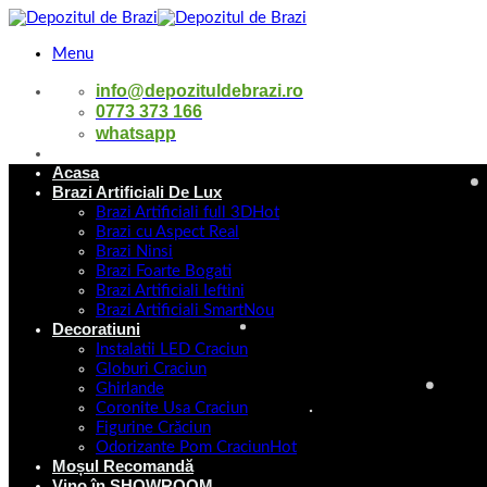
Skip
to
Menu
content
info@depozituldebrazi.ro
0773 373 166
whatsapp
Acasa
Brazi Artificiali De Lux
0
Brazi Artificiali full 3D
Brazi cu Aspect Real
Brazi Ninsi
Brazi Foarte Bogati
Brazi Artificiali Ieftini
Brazi Artificiali Smart
Decoratiuni
Nu ai niciun produs în coș.
Instalatii LED Craciun
Globuri Craciun
Înapoi la magazin
Ghirlande
Coronite Usa Craciun
Caută
Figurine Crăciun
după:
Odorizante Pom Craciun
Moșul Recomandă
0
Vino în SHOWROOM