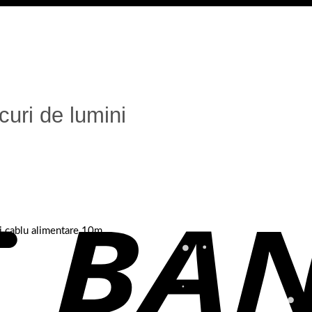
uri de lumini
si cablu alimentare 10m