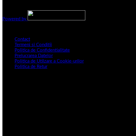
Copyright 2016 - 2026 ©
depozituldebrazi.ro
Powered by
Informatii Legislative
Contact
Termeni si Conditii
Politica de Confidentialitate
Prelucrarea Datelor
Politica de Utilzare a Cookie-urilor
Politica de Retur
Sediu CENTRAL
Splaiul Independenței, NR.202B, Sectorul 6, Bucuresti.
SHOWROOM:
Bd. 1 Decembrie 1918, nr. 13, Rosu, Chiajna, judet Ilfov.
PROGRAM SHOWROOM:
25.12.2025 – 12.01.2026 – Închis