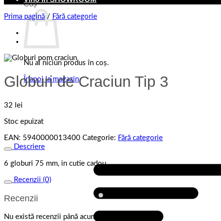
Coș
Prima pagină
/
Fără categorie
Nu ai niciun produs în coș.
Globuri de Craciun Tip 3
Înapoi la magazin
32
lei
Stoc epuizat
EAN:
5940000013400
Categorie:
Fără categorie
Descriere
6 globuri 75 mm, in cutie cadou.
Recenzii (0)
Recenzii
Nu există recenzii până acum.