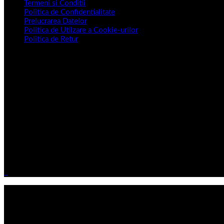
Termeni si Conditii
Politica de Confidentialitate
Prelucrarea Datelor
Politica de Utilzare a Cookie-urilor
Politica de Retur
Sediu CENTRAL
Splaiul Independenței, NR.202B, Sectorul 6, Bucuresti.
SHOWROOM:
Bd. 1 Decembrie 1918, nr. 13, Rosu, Chiajna, judet Ilfov.
PROGRAM SHOWROOM:
25.12.2025 – 12.01.2026 – Închis