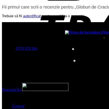
Fii primul care scrii o recenzie pentru „Globuri de Craci
Trebuie să fii
autentificat
pentru a publica o recenzie.
Despre noi
S.C. KARMA GLOBAL TRADING S.R.L.
J2024021814008 CIF: RO50540430
Telefon
:
0773 373 166
Toate preturile de pe site contin T.V.A.
CONTACTATI-NE SI PE :
Copyright 2016 - 2026 ©
depozituldebrazi.ro
Powered by
Informatii Legislative
Contact