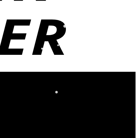
Cash
On
Delivery