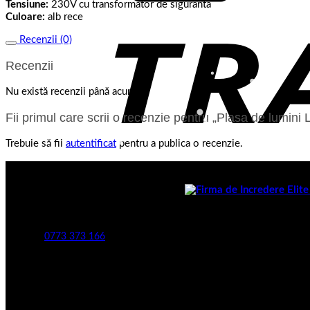
Tensiune:
230V cu transformator de siguranta
Culoare:
alb rece
Recenzii (0)
Recenzii
Nu există recenzii până acum.
Fii primul care scrii o recenzie pentru „Plasa de lumin
Trebuie să fii
autentificat
pentru a publica o recenzie.
Despre noi
S.C. KARMA GLOBAL TRADING S.R.L.
J2024021814008 CIF: RO50540430
Telefon
:
0773 373 166
Toate preturile de pe site contin T.V.A.
CONTACTATI-NE SI PE :