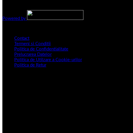
Copyright 2016 - 2026 ©
depozituldebrazi.ro
Powered by
Informatii Legislative
Contact
Termeni si Conditii
Politica de Confidentialitate
Prelucrarea Datelor
Politica de Utilzare a Cookie-urilor
Politica de Retur
Sediu CENTRAL
Splaiul Independenței, NR.202B, Sectorul 6, Bucuresti.
SHOWROOM:
Bd. 1 Decembrie 1918, nr. 13, Rosu, Chiajna, judet Ilfov.
PROGRAM SHOWROOM:
25.12.2025 – 12.01.2026 – Închis