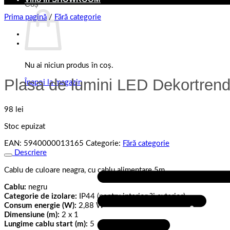
Coș
Prima pagină
/
Fără categorie
Nu ai niciun produs în coș.
Plasa de lumini LED Dekortren
Înapoi la magazin
98
lei
Stoc epuizat
EAN:
5940000013165
Categorie:
Fără categorie
Descriere
Cablu de culoare neagra, cu cablu alimentare 5m
Cablu:
negru
Categorie de izolare:
IP44 (pentru interior ?i exterior)
Consum energie (W):
2,88 W
Dimensiune (m):
2 x 1
Lungime cablu start (m):
5