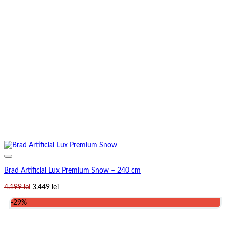
Brad Artificial Lux Premium Snow – 240 cm
Prețul
Prețul
4.199
lei
3.449
lei
inițial
curent
-29%
a
este:
fost:
3.449 lei.
4.199 lei.