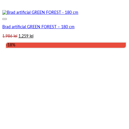
Brad artificial GREEN FOREST – 180 cm
Prețul
Prețul
1.986
lei
1.259
lei
inițial
curent
-18%
a
este:
fost:
1.259 lei.
1.986 lei.