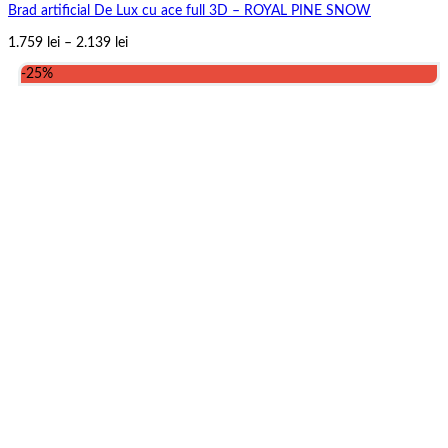
Brad artificial De Lux cu ace full 3D – ROYAL PINE SNOW
Interval
1.759
lei
–
2.139
lei
de
-25%
prețuri:
1.759 lei
până
la
2.139 lei