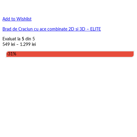
Add to Wishlist
Brad de Craciun cu ace combinate 2D si 3D – ELITE
Evaluat la
5
din 5
Interval
549
lei
–
1.299
lei
de
-31%
prețuri:
549 lei
până
la
1.299 lei