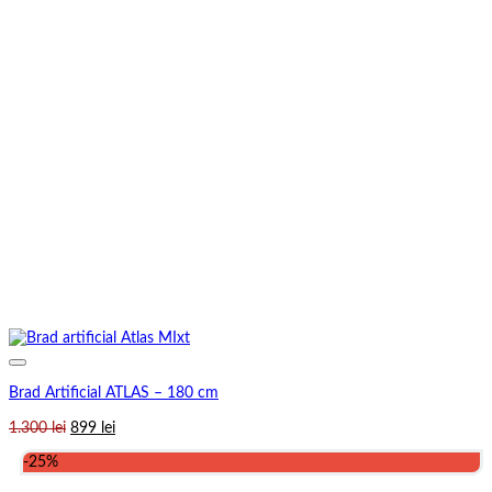
Brad Artificial ATLAS – 180 cm
Prețul
Prețul
1.300
lei
899
lei
inițial
curent
-25%
a
este:
fost:
899 lei.