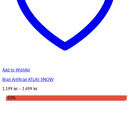
Add to Wishlist
Brad Artificial ATLAS SNOW
Interval
1.199
lei
–
1.499
lei
de
-53%
prețuri:
1.199 lei
până
la
1.499 lei