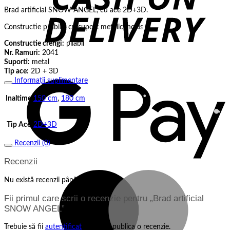
Brad artificial SNOW ANGEL, cu ace 2D+3D.
Constructie pliabila, cu suport metalic inclus
Constructie crengi:
pliabil
Nr. Ramuri:
2041
Suporti:
metal
G
Tip ace:
2D + 3D
P
Informații suplimentare
Inaltime
150 cm
,
180 cm
Tip Ace
2D+3D
Recenzii (0)
Recenzii
M
Nu există recenzii până acum.
Fii primul care scrii o recenzie pentru „Brad artificial
SNOW ANGEL”
Trebuie să fii
autentificat
pentru a publica o recenzie.