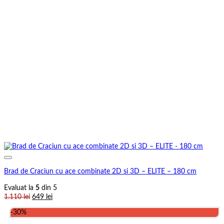
Brad de Craciun cu ace combinate 2D si 3D – ELITE – 180 cm
Evaluat la
5
din 5
Prețul
Prețul
1.110
lei
649
lei
inițial
curent
-30%
a
este:
fost:
649 lei.