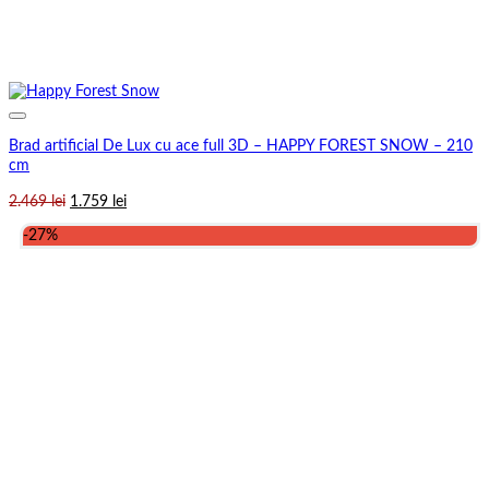
Brad artificial De Lux cu ace full 3D – HAPPY FOREST SNOW – 210
cm
Prețul
Prețul
2.469
lei
1.759
lei
inițial
curent
-27%
a
este:
fost:
1.759 lei.
2.469 lei.