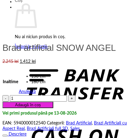
Coș
Nu ai niciun produs în coș.
Brad artificial SNOW ANGEL
Înapoi la magazin
B
Prețul
Prețul
2.245
lei
1.412
lei
T
inițial
curent
a
este:
150 cm
fost:
1.412 lei.
Inaltime
180 cm
2.245 lei.
Anulează
Cantitate
Brad
Adaugă în coș
artificial
Vei primi produsul până pe 13-08-2026
SNOW
C
ANGEL
EAN:
5940000012540
Categorii:
Brad Artificial
,
Brazi Artificiali cu
Aspect Real
,
Brazi Artificiali full 3D
,
Sales
D
Descriere