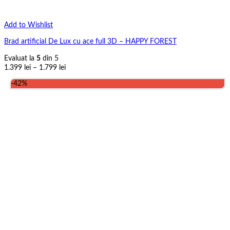
Add to Wishlist
Brad artificial De Lux cu ace full 3D – HAPPY FOREST
Evaluat la
5
din 5
Interval
1.399
lei
–
1.799
lei
de
-42%
prețuri:
1.399 lei
până
la
1.799 lei