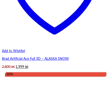
Add to Wishlist
Brad Artificial Ace Full 3D – ALASKA SNOW
Prețul
Prețul
2.800
lei
1.999
lei
inițial
curent
-30%
a
este:
fost:
1.999 lei.
2.800 lei.