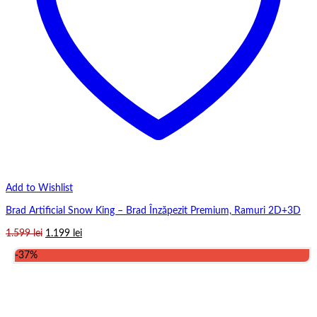
Add to Wishlist
Brad Artificial Snow King – Brad Înzăpezit Premium, Ramuri 2D+3D
Prețul
Prețul
1.599
lei
1.199
lei
inițial
curent
-37%
a
este:
fost:
1.199 lei.
1.599 lei.