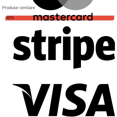
Produse similare
-41%
S
V