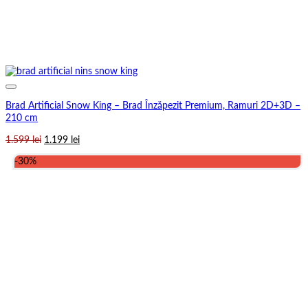
Brad Artificial Snow King – Brad Înzăpezit Premium, Ramuri 2D+3D –
210 cm
Prețul
Prețul
1.599
lei
1.199
lei
inițial
curent
-30%
a
este:
fost:
1.199 lei.
1.599 lei.