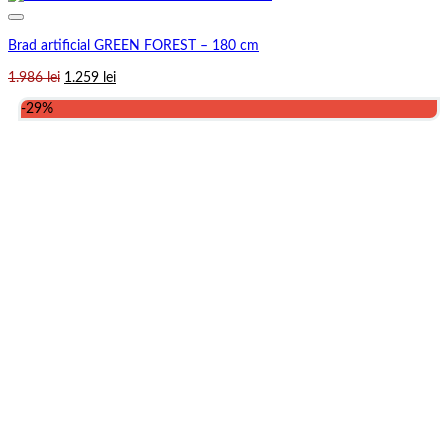
Brad artificial GREEN FOREST – 180 cm
Prețul
Prețul
1.986
lei
1.259
lei
inițial
curent
-29%
a
este:
fost:
1.259 lei.
1.986 lei.