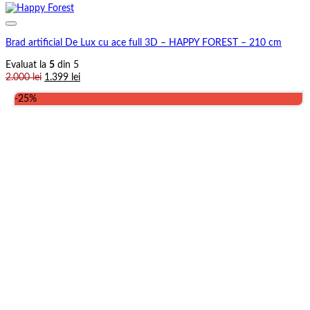
Brad artificial De Lux cu ace full 3D – HAPPY FOREST – 210 cm
Evaluat la
5
din 5
Prețul
Prețul
2.000
lei
1.399
lei
inițial
curent
-25%
a
este:
fost:
1.399 lei.
2.000 lei.