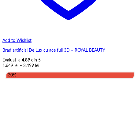
Add to Wishlist
Brad artificial De Lux cu ace full 3D – ROYAL BEAUTY
Evaluat la
4.89
din 5
Interval
1.649
lei
–
3.499
lei
de
-30%
prețuri:
1.649 lei
până
la
3.499 lei