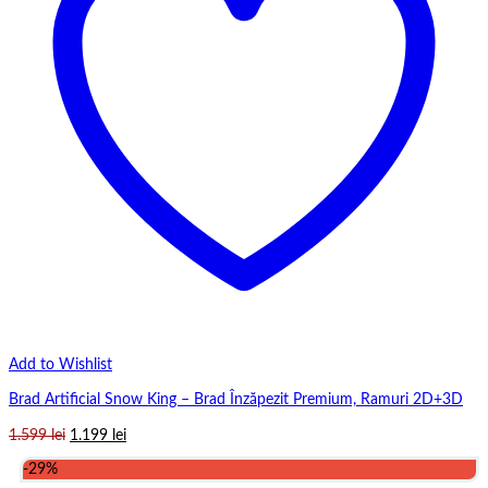
Add to Wishlist
Brad Artificial Snow King – Brad Înzăpezit Premium, Ramuri 2D+3D
Prețul
Prețul
1.599
lei
1.199
lei
inițial
curent
-29%
a
este: