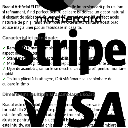
Bradul Artificial ELITE
din această colecție impresionează prin realism
și rafinament, fiind perfect pentru cei care își doresc un decor natural
și elegant de sărbători. Cu ramuri
3D turnate
ce imită perfect acele
naturale de pin și ramuri din folie PVC de înaltă calitate, acest brad
S
aduce magia unei păduri fabuloase în casa ta.
Caracteristici principale:
✓
Ramuri 3D turnate
combinate cu ramuri din
PVC 2D
, pentru un
aspect natural autentic
✓
Stand metalic inclus
, pentru stabilitate și siguranță
✓
Material
ignifug
, fără mirosuri neplăcute și fără elemente ascuțite
✓
Ușor de asamblat
, ramurile se deschid ca o umbrelă pentru montare
rapidă
✓
Textura plăcută la atingere, fără sfărâmare sau schimbare de
V
culoare în timp
Dimensiuni multiple și asamblare ușoară
Bradul este disponibil în diverse dimensiuni, fiecare variantă fiind
formată din 3 sau mai multe părți, în funcție de înălțime. Asamblarea
este simplă, ramurile fiind atașate de trunchi, gata să fie deschise și
ajustate pentru a forma silueta unui brad perfect.
Sistemul de montare
este intuitiv
, astfel încât chiar și un copil poate ajuta la asamblare.