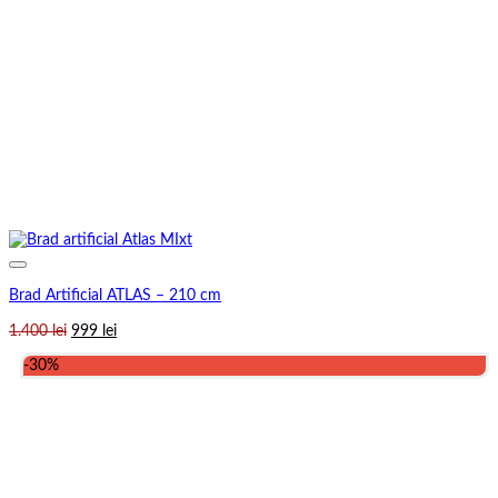
Brad Artificial ATLAS – 210 cm
Prețul
Prețul
1.400
lei
999
lei
inițial
curent
-30%
a
este:
fost:
999 lei.
1.400 lei.