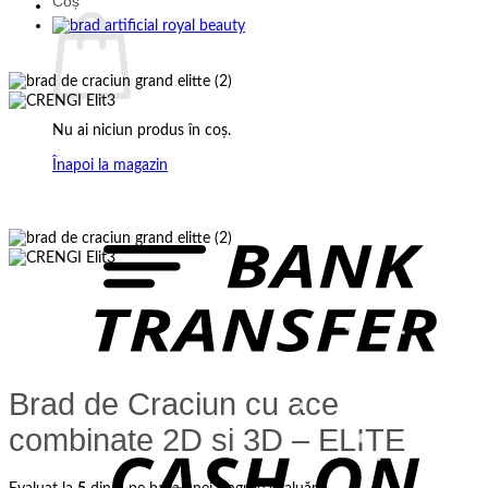
Coș
Nu ai niciun produs în coș.
Înapoi la magazin
B
T
Brad de Craciun cu ace
C
combinate 2D si 3D – ELITE
D