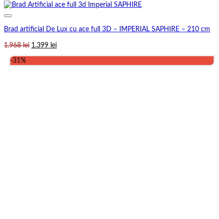
Brad artificial De Lux cu ace full 3D – IMPERIAL SAPHIRE – 210 cm
Prețul
Prețul
1.968
lei
1.399
lei
inițial
curent
-31%
a
este:
fost:
1.399 lei.
1.968 lei.