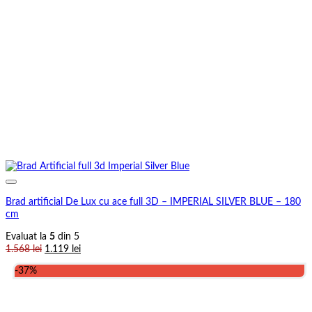
Brad artificial De Lux cu ace full 3D – IMPERIAL SILVER BLUE – 180
cm
Evaluat la
5
din 5
Prețul
Prețul
1.568
lei
1.119
lei
inițial
curent
-37%
a
este:
fost:
1.119 lei.
1.568 lei.