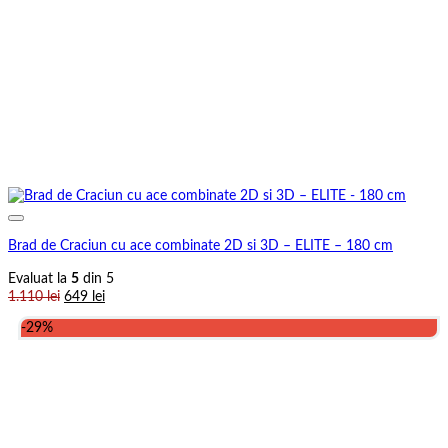
Brad de Craciun cu ace combinate 2D si 3D – ELITE – 180 cm
Evaluat la
5
din 5
Prețul
Prețul
1.110
lei
649
lei
inițial
curent
-29%
a
este:
fost:
649 lei.
1.110 lei.