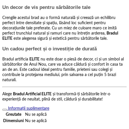
Un decor de vis pentru sărbătorile tale
Crengile acestui brad au o formă naturală și creează un echilibru
perfect între densitate și spațiu, lăsând loc suficient pentru
decorațiunile tale preferate. Cu un miez de culoare maro ce imită
perfect trunchiul natural și ramuri care nu întrețin arderea,
Bradul
ELITE
este alegerea sigură și estetică pentru sărbătorile tale.
Un cadou perfect și o investiție de durată
Bradul artificia
ELITE
nu este doar o piesă de decor, ci și un simbol al
sărbătorilor de Anul Nou, care va aduce căldură și confort în casa ta
an de an. Este cadoul ideal pentru familie, prieteni sau colegi și
contribuie la protejarea mediului, prin salvarea a cel puțin 5 brazi
naturali.
Alege
Bradul Artificial ELITE
și transformă-ți sărbătorile într-o
experiență de neuitat, plină de stil, căldură și durabilitate!
Informații suplimentare
Greutate
Nu se aplică
Dimensiuni
Nu se aplică