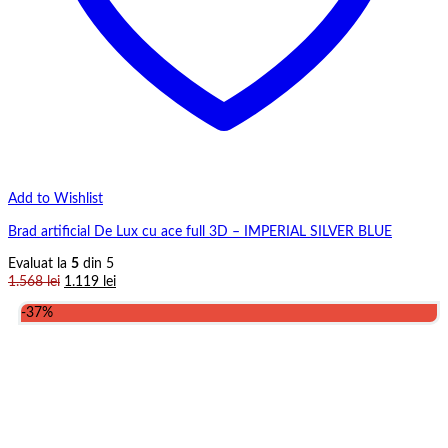
Add to Wishlist
Brad artificial De Lux cu ace full 3D – IMPERIAL SILVER BLUE
Evaluat la
5
din 5
Prețul
Prețul
1.568
lei
1.119
lei
inițial
curent
-37%
a
este:
fost:
1.119 lei.
1.568 lei.