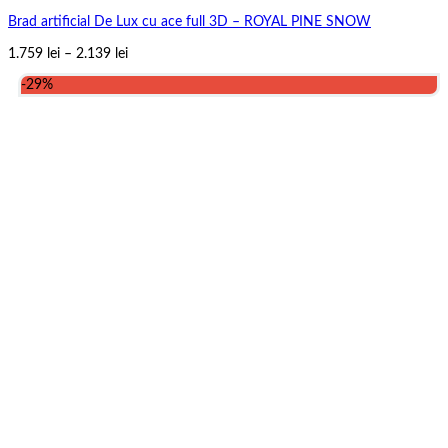
Brad artificial De Lux cu ace full 3D – ROYAL PINE SNOW
Interval
1.759
lei
–
2.139
lei
de
-29%
prețuri:
1.759 lei
până
la
2.139 lei