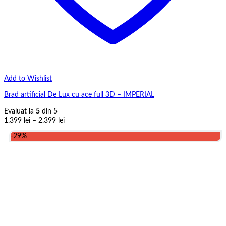
Add to Wishlist
Brad artificial De Lux cu ace full 3D – IMPERIAL
Evaluat la
5
din 5
Interval
1.399
lei
–
2.399
lei
de
-29%
prețuri:
1.399 lei
până
la
2.399 lei