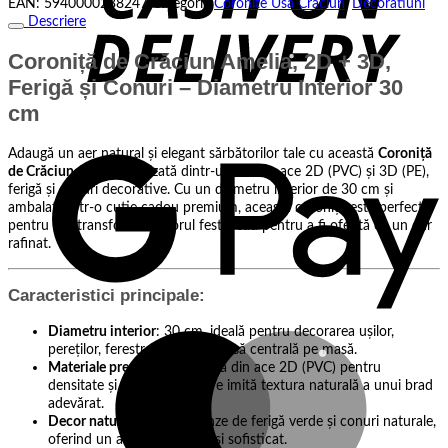
EAN:
5940000238247
Categorii:
Coronite Usa Craciun
,
Decoratiuni
2D
Descriere
+
3D,
Coroniță de Crăciun Amelia, 2D + 3D,
Ferigă
și
Ferigă și Conuri – Diametru Interior 30
Conuri
cm
G
Adaugă un aer natural și elegant sărbătorilor tale cu această
Coroniță
P
de Crăciun Amelia
, realizată dintr-un mix de ace 2D (PVC) și 3D (PE),
ferigă și conuri decorative. Cu un diametru interior de 30 cm și
ambalată într-o cutie cadou premium, această coroniță este perfectă
pentru a-ți transforma decorul festiv sau pentru a fi oferită ca un dar
rafinat.
Caracteristici principale:
Diametru interior
: 30 cm, ideală pentru decorarea ușilor,
M
pereților, ferestrelor sau ca piesă centrală pe masă.
Materiale premium
: Realizată din ace 2D (PVC) pentru
densitate și ace 3D (PE) care imită textura naturală a unui brad
adevărat.
Decor natural
: Include frunze de ferigă verde și conuri naturale,
oferind un aspect autentic și sofisticat.