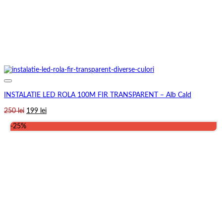
INSTALATIE LED ROLA 100M FIR TRANSPARENT – Alb Cald
Prețul
Prețul
250
lei
199
lei
inițial
curent
-25%
a
este:
fost:
199 lei.
250 lei.