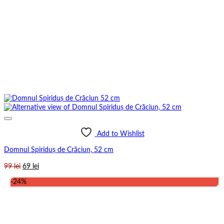
Add to Wishlist
Domnul Spiriduș de Crăciun, 52 cm
Prețul
Prețul
99
lei
69
lei
inițial
curent
-24%
a
este:
fost:
69 lei.
99 lei.