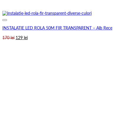
INSTALATIE LED ROLA 50M FIR TRANSPARENT – Alb Rece
Prețul
Prețul
170
lei
129
lei
inițial
curent
a
este:
fost:
129 lei.
170 lei.