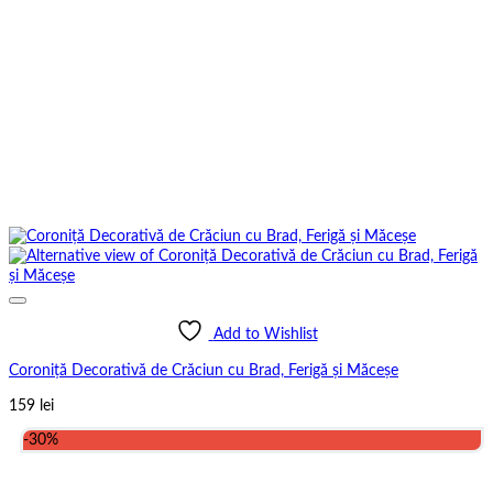
Add to Wishlist
Coroniță Decorativă de Crăciun cu Brad, Ferigă și Măceșe
159
lei
-30%