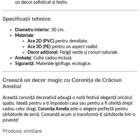
un decor sofisticat și festiv.
Specificații tehnice:
Diametru interior
: 30 cm.
Materiale
:
Ace 2D (PVC)
pentru densitate.
Ace 3D (PE)
pentru un aspect realist.
Decor adițional
: Ferigă verde și conuri naturale.
Ambalaj
: Cutie cadou inclusă.
Siguranță
: Materiale ignifuge, ecologice.
Creează un decor magic cu Coronița de Crăciun
Amelia!
Această coroniță decorativă adaugă o notă festivă elegantă oricărui
spațiu. Ideală pentru a-ți împodobi casa sau pentru a fi oferită drept
cadou celor dragi,
Coronița Amelia
este o alegere perfectă pentru
sărbătorile de iarnă. Comandă acum și transformă-ți sărbătorile într-o
poveste!
Produse similare