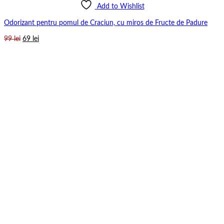
Add to Wishlist
Odorizant pentru pomul de Craciun, cu miros de Fructe de Padure
Prețul
Prețul
99
lei
69
lei
inițial
curent
a
este:
fost:
69 lei.
99 lei.