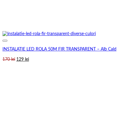
INSTALATIE LED ROLA 50M FIR TRANSPARENT – Alb Cald
Prețul
Prețul
170
lei
129
lei
inițial
curent
a
este:
fost:
129 lei.
170 lei.