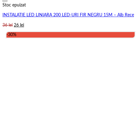
Stoc epuizat
INSTALATIE LED LINIARA 200 LED-URI FIR NEGRU 15M – Alb Rece
Prețul
Prețul
36
lei
26
lei
inițial
curent
-30%
a
este:
fost:
26 lei.
36 lei.