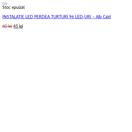
Stoc epuizat
INSTALATIE LED PERDEA TURTURI 96 LED-URI – Alb Cald
Prețul
Prețul
60
lei
45
lei
inițial
curent
a
este:
fost:
45 lei.
60 lei.