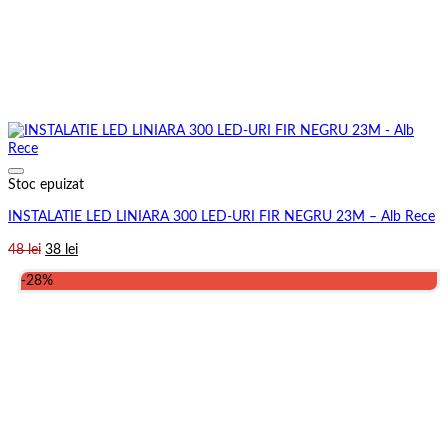
Stoc epuizat
INSTALATIE LED LINIARA 300 LED-URI FIR NEGRU 23M – Alb Rece
Prețul
Prețul
48
lei
38
lei
inițial
curent
-28%
a
este:
fost:
38 lei.
48 lei.