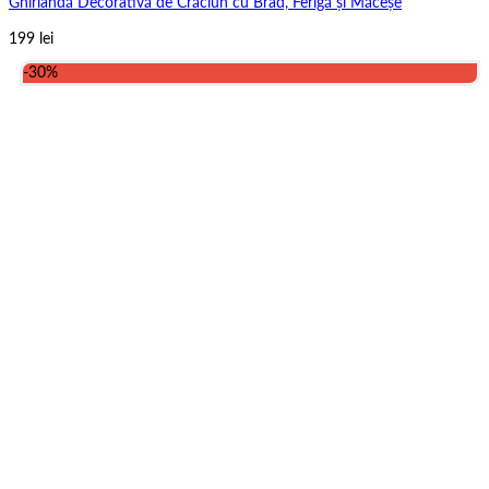
Ghirlandă Decorativă de Crăciun cu Brad, Ferigă și Măceșe
199
lei
-30%