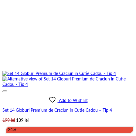
Add to Wishlist
Set 14 Globuri Premium de Craciun in Cutie Cadou – Tip 4
Prețul
Prețul
199
lei
139
lei
inițial
curent
-24%
a
este: