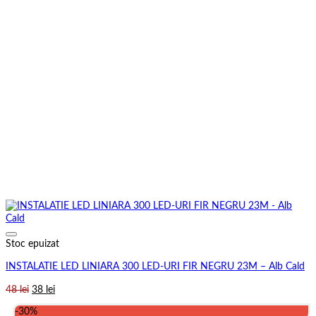
Stoc epuizat
INSTALATIE LED LINIARA 300 LED-URI FIR NEGRU 23M – Alb Cald
Prețul
Prețul
48
lei
38
lei
inițial
curent
-30%
a
este: