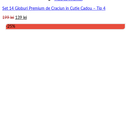
Set 14 Globuri Premium de Craciun in Cutie Cadou – Tip 4
Prețul
Prețul
199
lei
139
lei
inițial
curent
-25%
a
este:
fost:
139 lei.
199 lei.