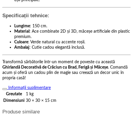
Specificații tehnice:
Lungime
: 150 cm.
Material
: Ace combinate 2D și 3D, măceșe artificiale din plastic
premium.
Culoare
: Verde natural cu accente roșii.
Ambalaj
: Cutie cadou elegantă inclusă.
Transformă sărbătorile într-un moment de poveste cu această
Ghirlandă Decorativă de Crăciun cu Brad, Ferigă și Măceșe
. Comandă
acum și oferă un cadou plin de magie sau creează un decor unic în
propria casă!
Informații suplimentare
Greutate
1 kg
Dimensiuni
30 × 30 × 15 cm
Produse similare