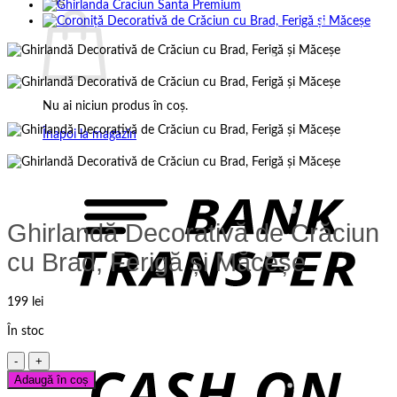
Coș
Nu ai niciun produs în coș.
Înapoi la magazin
B
T
Ghirlandă Decorativă de Crăciun
cu Brad, Ferigă și Măceșe
199
lei
În stoc
C
Cantitate
D
Ghirlandă
Adaugă în coș
Decorativă