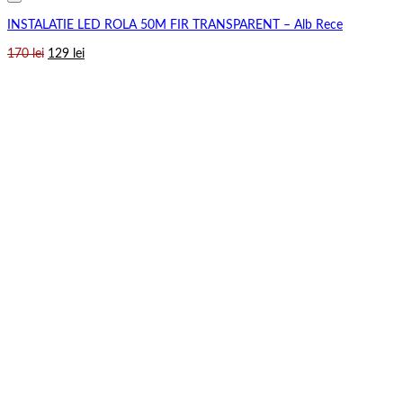
INSTALATIE LED ROLA 50M FIR TRANSPARENT – Alb Rece
Prețul
Prețul
170
lei
129
lei
inițial
curent
a
este:
fost:
129 lei.
170 lei.