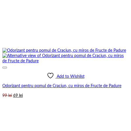
Add to Wishlist
Odorizant pentru pomul de Craciun, cu miros de Fructe de Padure
Prețul
Prețul
99
lei
69
lei
inițial
curent
a
este:
fost:
69 lei.
99 lei.