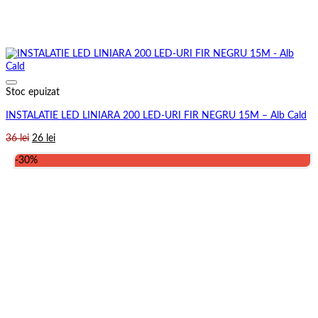
Stoc epuizat
INSTALATIE LED LINIARA 200 LED-URI FIR NEGRU 15M – Alb Cald
Prețul
Prețul
36
lei
26
lei
inițial
curent
-30%
a
este:
fost:
26 lei.
36 lei.