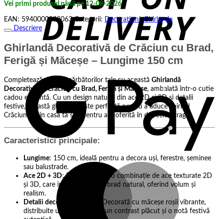
Vei primi produsul până pe 12-08-2026
de
Crăciun
EAN:
5940000238063
Categorii:
Decoratiuni
,
Ghirlande
cu
Descriere
Brad,
Ferigă
Ghirlandă Decorativă de Crăciun cu Brad,
și
Măceșe
Ferigă și Măceșe – Lungime 150 cm
G
P
Completează decorul sărbătorilor tale cu această
Ghirlandă
Decorativă de Crăciun cu Brad, Ferigă și Măceșe
, ambalată într-o cutie
cadou elegantă. Cu un design natural din ace 2D și 3D și detalii
festive, această ghirlandă este perfectă pentru a aduce spiritul
Crăciunului în casa ta sau pentru a fi oferită în dar celor dragi.
Caracteristici principale:
Lungime
: 150 cm, ideală pentru a decora uși, ferestre, șeminee
M
sau balustrade.
Ace 2D + 3D
: Realizată dintr-o combinație de ace texturate 2D
și 3D, care imită perfect un brad natural, oferind volum și
realism.
Detalii decorative festive
: Decorată cu măceșe roșii vibrante,
distribuite uniform, pentru un contrast plăcut și o notă festivă