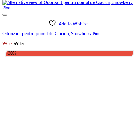
Add to Wishlist
Odorizant pentru pomul de Craciun, Snowberry Pine
Prețul
Prețul
99
lei
69
lei
inițial
curent
-30%
a
este:
fost:
69 lei.
99 lei.