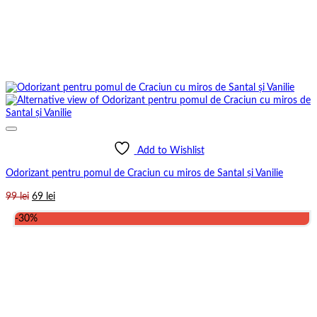
Add to Wishlist
Odorizant pentru pomul de Craciun cu miros de Santal și Vanilie
Prețul
Prețul
99
lei
69
lei
inițial
curent
-30%
a
este:
fost:
69 lei.
99 lei.