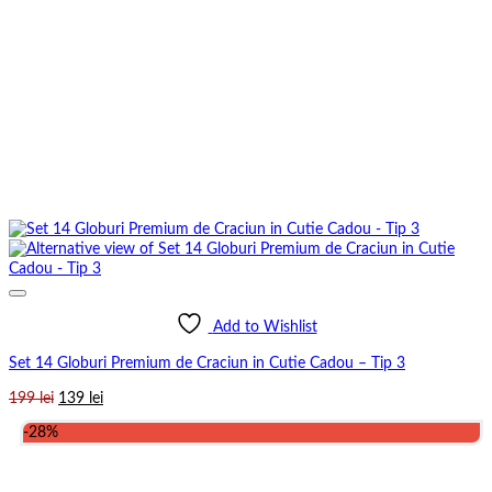
Add to Wishlist
Set 14 Globuri Premium de Craciun in Cutie Cadou – Tip 3
Prețul
Prețul
199
lei
139
lei
inițial
curent
-28%
a
este:
fost:
139 lei.
199 lei.