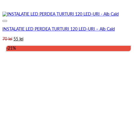
INSTALATIE LED PERDEA TURTURI 120 LED-URI – Alb Cald
Prețul
Prețul
70
lei
55
lei
inițial
curent
-21%
a
este:
fost:
55 lei.
70 lei.