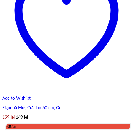
Add to Wishlist
Figurină Moș Crăciun 60 cm, Gri
Prețul
Prețul
199
lei
149
lei
inițial
curent
-30%
a
este: