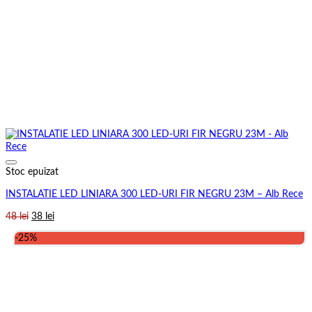
Stoc epuizat
INSTALATIE LED LINIARA 300 LED-URI FIR NEGRU 23M – Alb Rece
Prețul
Prețul
48
lei
38
lei
inițial
curent
-25%
a
este:
fost:
38 lei.
48 lei.