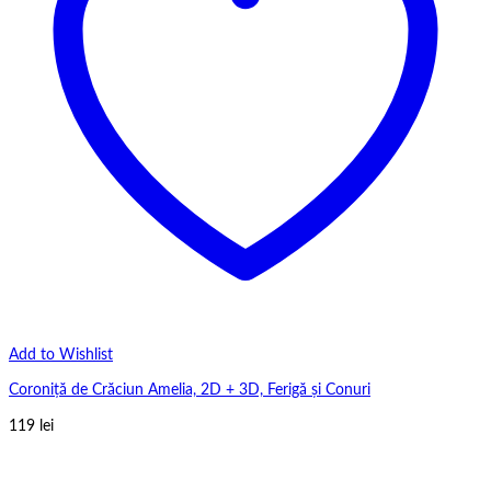
Add to Wishlist
Coroniță de Crăciun Amelia, 2D + 3D, Ferigă și Conuri
119
lei