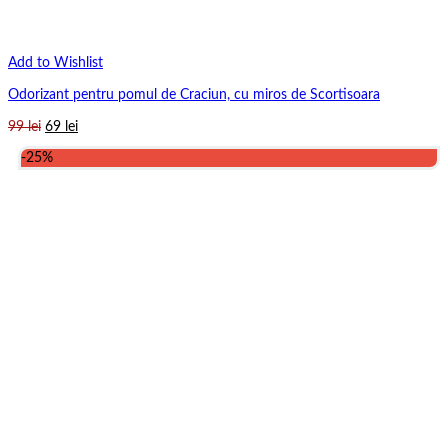
Add to Wishlist
Odorizant pentru pomul de Craciun, cu miros de Scortisoara
Prețul
Prețul
99
lei
69
lei
inițial
curent
-25%
a
este:
fost:
69 lei.
99 lei.