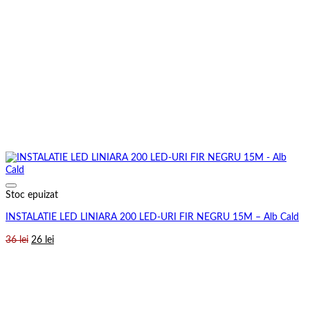
Stoc epuizat
INSTALATIE LED LINIARA 200 LED-URI FIR NEGRU 15M – Alb Cald
Prețul
Prețul
36
lei
26
lei
inițial
curent
a
este:
fost:
26 lei.
36 lei.