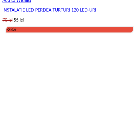
Add to Wishlist
INSTALATIE LED PERDEA TURTURI 120 LED-URI
Prețul
Prețul
70
lei
55
lei
inițial
curent
-28%
a
este:
fost:
55 lei.
70 lei.