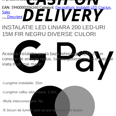
fost:
26 lei.
EAN:
5940000206260
Categorii:
Decoratiuni
,
Instalatii LED Craciun
,
36 lei.
Sales
Descriere
INSTALATIE LED LINIARA 200 LED-URI
15M FIR NEGRU DIVERSE CULORI
G
P
Aceasta instalatie are la baza tehnologia LED, cu un
consum de energie redus, lumina puternica si o durata de
viata mult mai mare!
-Lungime instalatie: 15m
M
-Lungime calbu alimentare: 1.5m
-Mufa interconectare: Nu
-8 Jocuri de lumini care se pot schimba din buton