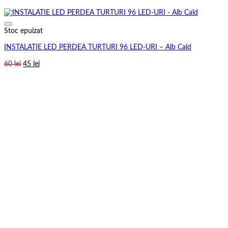
Stoc epuizat
INSTALATIE LED PERDEA TURTURI 96 LED-URI – Alb Cald
Prețul
Prețul
60
lei
45
lei
inițial
curent
a
este:
fost:
45 lei.
60 lei.