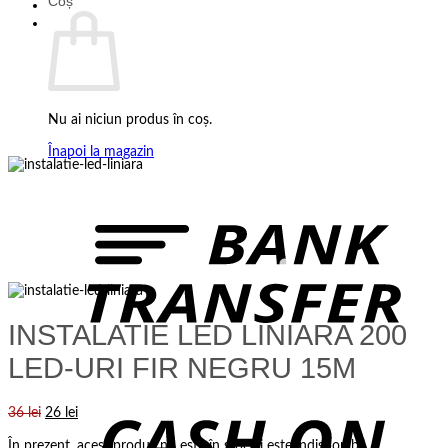
Coș
Nu ai niciun produs în coș.
Înapoi la magazin
B
T
INSTALATIE LED LINIARA 200
LED-URI FIR NEGRU 15M
C
Prețul
Prețul
36
lei
26
lei
D
inițial
curent
În prezent, acest produs nu este în stoc și este indisponibil.
a
este: