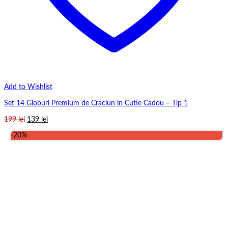
Add to Wishlist
Set 14 Globuri Premium de Craciun in Cutie Cadou – Tip 1
Prețul
Prețul
199
lei
139
lei
inițial
curent
-20%
a
este:
fost:
139 lei.
199 lei.