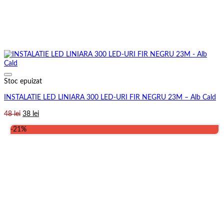
Stoc epuizat
INSTALATIE LED LINIARA 300 LED-URI FIR NEGRU 23M – Alb Cald
Prețul
Prețul
48
lei
38
lei
inițial
curent
-21%
a
este:
fost:
38 lei.
48 lei.